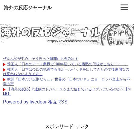
海外の反応ジャーナル
ぜんぶ私が中心、そう思った瞬間から歪み出す
韓国人「日本のアニメ業界で100年続いている暗黙の伝統がこちら・・・」
韓国人「日本は今回の地震でも段ボールベッドを出してきたので後進国なの
は変わらないようです」
欧州「日本だけ反則だろ…」 世界の『日本びいき』にヨーロッパ全土から不
満の声
【海外の反応】6連敗のドジャースをまだ信じているファンはいるのか？【M
LB】
Powered by livedoor 相互RSS
スポンサード リンク