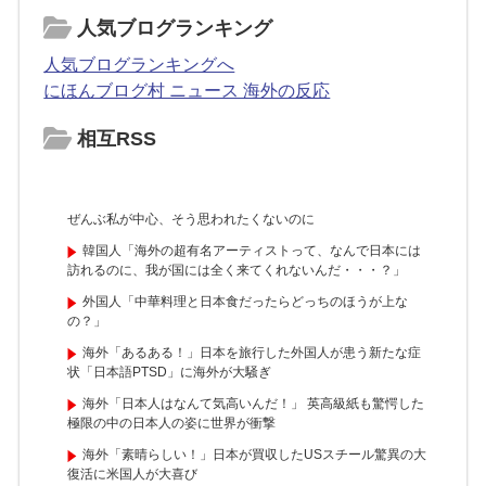
人気ブログランキング
人気ブログランキングへ
にほんブログ村 ニュース 海外の反応
相互RSS
ぜんぶ私が中心、そう思われたくないのに
韓国人「海外の超有名アーティストって、なんで日本には
訪れるのに、我が国には全く来てくれないんだ・・・？」
外国人「中華料理と日本食だったらどっちのほうが上な
の？」
海外「あるある！」日本を旅行した外国人が患う新たな症
状「日本語PTSD」に海外が大騒ぎ
海外「日本人はなんて気高いんだ！」 英高級紙も驚愕した
極限の中の日本人の姿に世界が衝撃
海外「素晴らしい！」日本が買収したUSスチール驚異の大
復活に米国人が大喜び