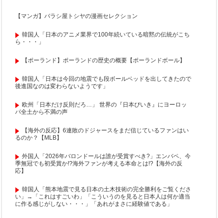
【マンガ】バラシ屋トシヤの漫画セレクション
韓国人「日本のアニメ業界で100年続いている暗黙の伝統がこち
ら・・・」
【ポーランド】ポーランドの歴史の概要【ポーランドボール】
韓国人「日本は今回の地震でも段ボールベッドを出してきたので
後進国なのは変わらないようです」
欧州「日本だけ反則だろ…」 世界の『日本びいき』にヨーロッ
パ全土から不満の声
【海外の反応】6連敗のドジャースをまだ信じているファンはい
るのか？【MLB】
外国人「2026年バロンドールは誰が受賞すべき?」エンバペ、今
季無冠でも初受賞か!?海外ファンが考える本命とは!?【海外の反
応】
韓国人「熊本地震で見る日本の土木技術の完全勝利をご覧くださ
い」→「これはすごいわ」「こういうのを見ると日本人は何か適当
に作る感じがしない・・・」「あれがまさに経験値である」