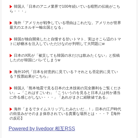
韓国人「日本のアニメ業界で100年続いている暗黙の伝統がこち
ら・・・」
海外「アメリカが戦争している理由はこれだな。アメリカが世界
最大のエネルギー輸出国となる」
韓国が独自開発したと自慢する甘いトマト、実はそこら辺のトマ
トに砂糖水を注入していただけなのが判明して大問題にw
日本のX民が「被災しても韓国の水だけは飲みたくない」と投稿
したのが韓国にバレてしまうw
海外10代「日本を好意的に見ている？それとも否定的に見てい
る？投票結果がこちら」
韓国人「熊本地震で見る日本の土木技術の完全勝利をご覧くださ
い」→「これはすごいわ」「こういうのを見ると日本人は何か適当
に作る感じがしない・・・」「あれがまさに経験値である」
海外「まるでタイムスリップしたみたいだ…！」日本の江戸時代
の街並みがそのまま保存されている貴重な場所とは・・・？【海外
の反応】
Powered by livedoor 相互RSS