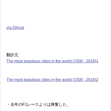
via Gfycat
翻訳元
The most populous cities in the world (1500 - 2018)1
The most populous cities in the world (1500 - 2018)2
・去年のF1レースよりは興奮した。