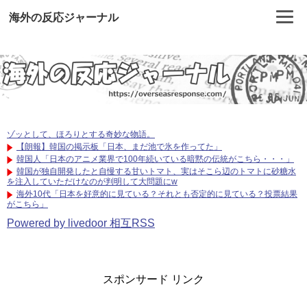
海外の反応ジャーナル
ゾッとして、ほろりとする奇妙な物語。
【朗報】韓国の掲示板「日本、まだ池で氷を作ってた」
韓国人「日本のアニメ業界で100年続いている暗黙の伝統がこちら・・・」
韓国が独自開発したと自慢する甘いトマト、実はそこら辺のトマトに砂糖水
を注入していただけなのが判明して大問題にw
海外10代「日本を好意的に見ている？それとも否定的に見ている？投票結果
がこちら」
Powered by livedoor 相互RSS
スポンサード リンク