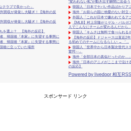
“変われない私”が動き出す瞬間に出会う
なクラブで良かった」
韓国人「日本でヤバい作品ばかりア
審判買収が発覚し大騒ぎ！【海外の反
海外「お前らの国に他愛のない対立
外国人「これが日本で嫌われてるア
審判買収が発覚し大騒ぎ！【海外の反
【MLB】村上宗隆がミゲル・バルガ
人でこんなにチームが変わるんだから...
ら、どっちを選ぶ？ 【海外の反応】
韓国人「キムチは無料で食べられる
信者、帰国後『本家』に失望する事態に
【海外の反応】ドジャースは直近2年
信者、帰国後『本家』に失望する事態に
る初めてのチームになるらしい → 「...
帰国後に立っていた場所
韓国人「世界中から日本製次世代ス
驚愕‥」
海外「全部日本の真似だったのか…」
海外「日本のアニメがここまで泣け
の反応】
Powered by livedoor 相互RS
スポンサード リンク