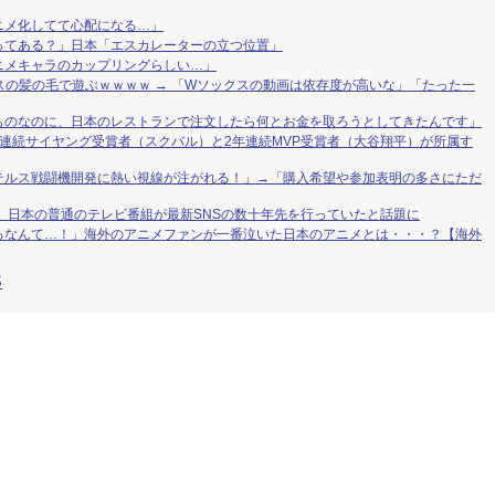
ニメ化してて心配になる…」
ってある？」日本「エスカレーターの立つ位置」
ニメキャラのカップリングらしい…」
スの髪の毛で遊ぶｗｗｗｗ → 「Wソックスの動画は依存度が高いな」「たった一
ものなのに、日本のレストランで注文したら何とお金を取ろうとしてきたんです」
連続サイヤング受賞者（スクバル）と2年連続MVP受賞者（大谷翔平）が所属す
テルス戦闘機開発に熱い視線が注がれる！」→「購入希望や参加表明の多さにただ
 日本の普通のテレビ番組が最新SNSの数十年先を行っていたと話題に
るなんて…！」海外のアニメファンが一番泣いた日本のアニメとは・・・？【海外
S