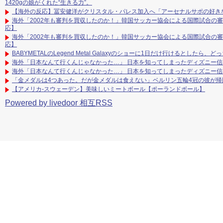
1420gの娘がくれた“生きる力”。
【海外の反応】冨安健洋がクリスタル・パレス加入へ「アーセナルサポの好き
海外「2002年も審判を買収したのか！」韓国サッカー協会による国際試合の
応】
海外「2002年も審判を買収したのか！」韓国サッカー協会による国際試合の
応】
BABYMETALのLegend Metal Galaxyのショーに1日だけ行けるとした
海外「日本なんて行くんじゃなかった…」 日本を知ってしまったディズニー
海外「日本なんて行くんじゃなかった…」 日本を知ってしまったディズニー
「金メダルは4つあった。だが金メダルは食えない」ベルリン五輪4冠の彼が
【アメリカ-スウェーデン】美味しいミートボール【ポーランドボール】
Powered by livedoor 相互RSS