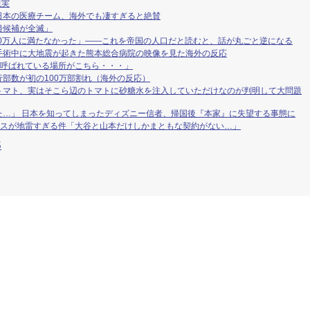
現実
日本の医療チーム、海外でも凄すぎると絶賛
勝候補が全滅」
00万人に満たなかった」——これを帝国の人口だと読むと、話が丸ごと逆になる
手術中に大地震が起きた熊本総合病院の映像を見た海外の反応
と呼ばれている場所がこちら・・・」
部数が初の100万部割れ（海外の反応）
トマト、実はそこら辺のトマトに砂糖水を注入していただけなのが判明して大問題
た…」 日本を知ってしまったディズニー信者、帰国後『本家』に失望する事態に
アスが地雷すぎる件「大谷と山本だけしかまともな契約がない…」
S