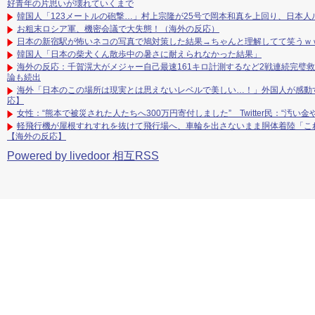
好青年の片思いが壊れていくまで
韓国人「123メートルの砲撃…」村上宗隆が25号で岡本和真を上回り、日本
お粗末ロシア軍、機密会議で大失態！（海外の反応）
日本の新宿駅が怖いネコの写真で鳩対策した結果→ちゃんと理解してて笑うｗ
韓国人「日本の柴犬くん散歩中の暑さに耐えられなかった結果」
海外の反応：千賀滉大がメジャー自己最速161キロ計測するなど2戦連続完璧
論も続出
海外「日本のこの場所は現実とは思えないレベルで美しい…！」外国人が感動
応】
女性：“熊本で被災された人たちへ300万円寄付しました” Twitter民：“汚
軽飛行機が屋根すれすれを抜けて飛行場へ、車輪を出さないまま胴体着陸「こ
【海外の反応】
Powered by livedoor 相互RSS