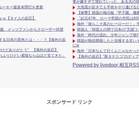
妻が嫌すぎて壊れていった、ある夫の
人ルーキー最多本塁打を更新
大地震が起きても手術をやり遂げる
【衝撃】韓国の掲示板「甲子園、優
ｗｗ【タイ人の反応】
「紀元47年、ローマ帝国の市民は6
海外「彼らこそ真のヒーローだ！」
救援、メッツファンからクローザー待望
韓国人「韓国人の間で日本の”天国”
海外「時代の流れ」少年ジャンプ発行
する日本の景色とは・・・？【海外の反
韓国が独自開発したと自慢する甘い
にw
い金やけどありがとう” 【海外の反応】
海外「日本なんて行くんじゃなかっ
れよりひどい着陸なら山ほど見てきた」
【海外の反応】“新タナスコ”のディ
Powered by livedoor 相互RS
スポンサード リンク