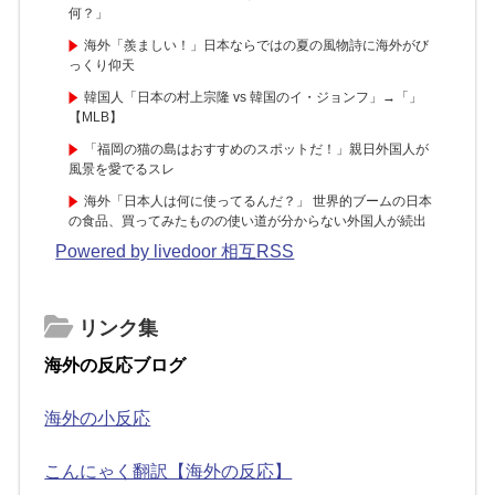
何？」
海外「羨ましい！」日本ならではの夏の風物詩に海外がび
っくり仰天
韓国人「日本の村上宗隆 vs 韓国のイ・ジョンフ」→「」
【MLB】
「福岡の猫の島はおすすめのスポットだ！」親日外国人が
風景を愛でるスレ
海外「日本人は何に使ってるんだ？」 世界的ブームの日本
の食品、買ってみたものの使い道が分からない外国人が続出
Powered by livedoor 相互RSS
リンク集
海外の反応ブログ
海外の小反応
こんにゃく翻訳【海外の反応】