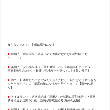
知らない土地で、主婦は孤独になる
韓国人「我が国が日本以上の先進国になれない理由がこち
ら・・・」
英国人「安心感が違う」冨安健洋、パレス移籍当日にデビュー！
圧巻3連続ブロックも披露で現地サポが気づく..【海外の反応】
海外「日本旅行のことで悩んでるんだけど、自分はどうすべきな
んだろうか？」→「最高の旅になるから行くべき！」【海外の反
応】
アイルランド：過激派組織「新IRA」が移民に宣戦布告！？軍事
的移民追放活動を計画…当局が警戒強める[海外の反応]
韓国人「日本人はお腹を空かして、韓国人観光客がお腹いっぱい