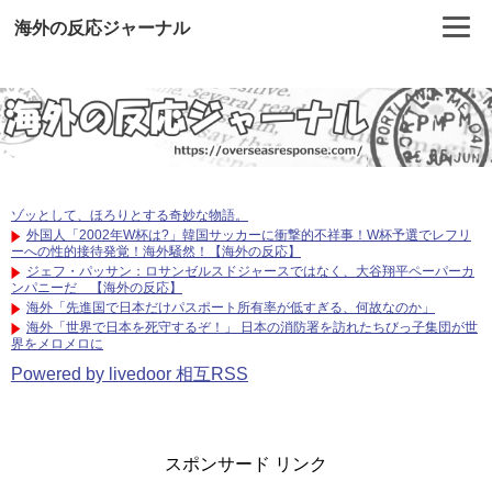
海外の反応ジャーナル
ゾッとして、ほろりとする奇妙な物語。
外国人「2002年W杯は?」韓国サッカーに衝撃的不祥事！W杯予選でレフリ
ーへの性的接待発覚！海外騒然！【海外の反応】
ジェフ・パッサン：ロサンゼルスドジャースではなく、大谷翔平ペーパーカ
ンパニーだ 【海外の反応】
海外「先進国で日本だけパスポート所有率が低すぎる、何故なのか」
海外「世界で日本を死守するぞ！」 日本の消防署を訪れたちびっ子集団が世
界をメロメロに
Powered by livedoor 相互RSS
スポンサード リンク