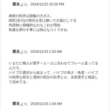
匿名
より:
2018/11/22 10:29 PM
維新の松井は競輪の大ボス。
師匠(笹川)の商売を受け継いで大儲けしてる
IR誘致に積極的なのもこれが理由
私服を肥やす事には熱心なコトですね
匿名
より:
2018/11/23 1:03 AM
いまだに職人が選手一人一人に合わせてフレーム造ってる
んだろ。
パイプの選択から始まって、パイプの長さ・角度・パイプ
の肉厚な部分と薄肉の部分の比率とか、全部選手と相談し
て決めてる。
匿名
より:
2018/11/23 1:04 AM