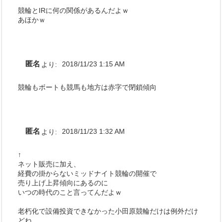
競輪とIRに何の関係があるんだよｗ
あほかｗ
匿名
より:
2018/11/23 1:15 AM
競輪もボートも競馬も地方は赤字で閉鎖傾向
匿名
より:
2018/11/23 1:32 AM
↑
ネット販売に加え、
経費の掛からないミッドナイト競輪の開催で
売り上げ上昇傾向にあるのに
いつの時代のこと言ってんだよｗ
老朽化で設備投資できなかった小田原競輪だけは例外だけ
どね。