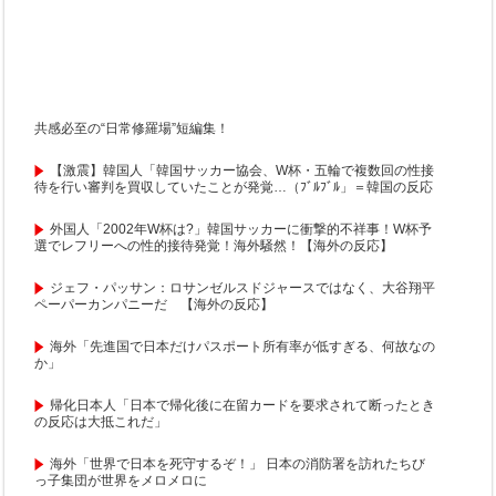
共感必至の“日常修羅場”短編集！
【激震】韓国人「韓国サッカー協会、W杯・五輪で複数回の性接
待を行い審判を買収していたことが発覚…（ﾌﾞﾙﾌﾞﾙ」＝韓国の反応
外国人「2002年W杯は?」韓国サッカーに衝撃的不祥事！W杯予
選でレフリーへの性的接待発覚！海外騒然！【海外の反応】
ジェフ・パッサン：ロサンゼルスドジャースではなく、大谷翔平
ペーパーカンパニーだ 【海外の反応】
海外「先進国で日本だけパスポート所有率が低すぎる、何故なの
か」
帰化日本人「日本で帰化後に在留カードを要求されて断ったとき
の反応は大抵これだ」
海外「世界で日本を死守するぞ！」 日本の消防署を訪れたちび
っ子集団が世界をメロメロに