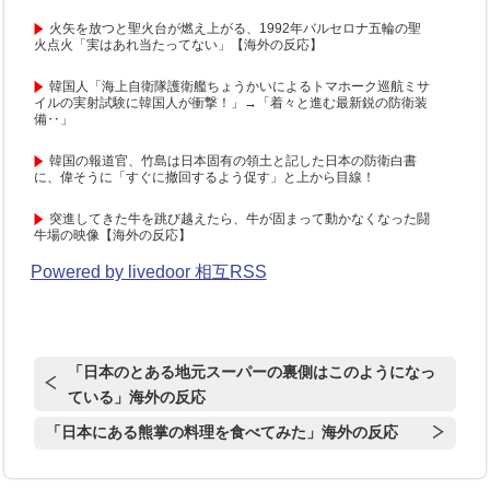
火矢を放つと聖火台が燃え上がる、1992年バルセロナ五輪の聖
火点火「実はあれ当たってない」【海外の反応】
韓国人「海上自衛隊護衛艦ちょうかいによるトマホーク巡航ミサ
イルの実射試験に韓国人が衝撃！」→「着々と進む最新鋭の防衛装
備‥」
韓国の報道官、竹島は日本固有の領土と記した日本の防衛白書
に、偉そうに「すぐに撤回するよう促す」と上から目線！
突進してきた牛を跳び越えたら、牛が固まって動かなくなった闘
牛場の映像【海外の反応】
Powered by livedoor 相互RSS
「日本のとある地元スーパーの裏側はこのようになっ
ている」海外の反応
「日本にある熊掌の料理を食べてみた」海外の反応