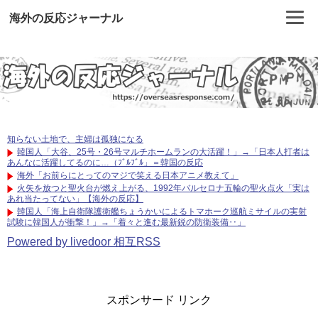
海外の反応ジャーナル
知らない土地で、主婦は孤独になる
韓国人「大谷、25号・26号マルチホームランの大活躍！」→「日本人打者は
あんなに活躍してるのに…（ﾌﾞﾙﾌﾞﾙ」＝韓国の反応
海外「お前らにとってのマジで笑える日本アニメ教えて」
火矢を放つと聖火台が燃え上がる、1992年バルセロナ五輪の聖火点火「実は
あれ当たってない」【海外の反応】
韓国人「海上自衛隊護衛艦ちょうかいによるトマホーク巡航ミサイルの実射
試験に韓国人が衝撃！」→「着々と進む最新鋭の防衛装備‥」
Powered by livedoor 相互RSS
スポンサード リンク