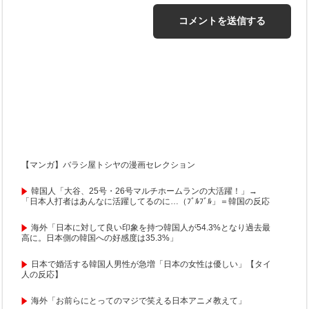
【マンガ】バラシ屋トシヤの漫画セレクション
韓国人「大谷、25号・26号マルチホームランの大活躍！」→
「日本人打者はあんなに活躍してるのに…（ﾌﾞﾙﾌﾞﾙ」＝韓国の反応
海外「日本に対して良い印象を持つ韓国人が54.3%となり過去最
高に。日本側の韓国への好感度は35.3%」
日本で婚活する韓国人男性が急増「日本の女性は優しい」【タイ
人の反応】
海外「お前らにとってのマジで笑える日本アニメ教えて」