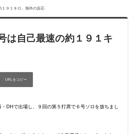
約１９１キロ」海外の反応
号は自己最速の約１９１キ
番・DHで出場し、９回の第５打席で６号ソロを放ちまし