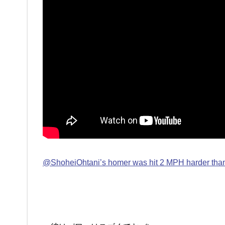
@ShoheiOhtani’s homer was hit 2 MPH harder than 