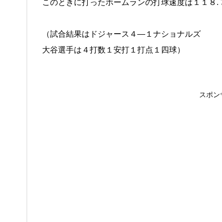
このときに打ったホームランの打球速度は１１８.
（試合結果はドジャース４―１ナショナルズ
大谷選手は４打数１安打１打点１四球）
スポン