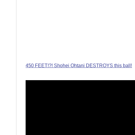
450 FEET!?! Shohei Ohtani DESTROYS this ball!