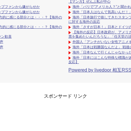
【マンガ】ぜんぶ私が中心
ップファンから嫌がらせか
海外「パリで”アメリカ人？”と聞かれ
ップファンから嫌がらせか
海外「日本人はなんて気高いんだ！
力的に感じる部分とは・・・？【海外の
海外「日本旅行で捺してきたスタン
に対する海外の反応
力的に感じる部分とは・・・？【海外の
海外「さすが日本！」日本とドイツ
【海外の反応】日本政府が、アメリカ
ファン歓喜
票を集めたいんだろうな」「任天堂の
声
外国人「アンチがいない女性アニメ
声
海外「日本は戦勝国なんだよ」 戦後
海外「日本なんて行くんじゃなかっ
海外「日本にはこんな特殊な標識が
反応】
Powered by livedoor 相互RS
スポンサード リンク