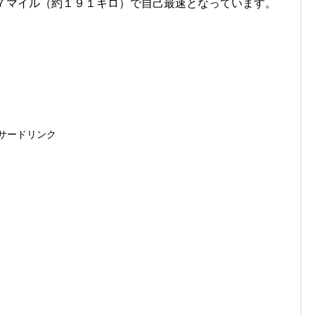
７マイル（約１９１キロ）で自己最速となっています。
サードリンク