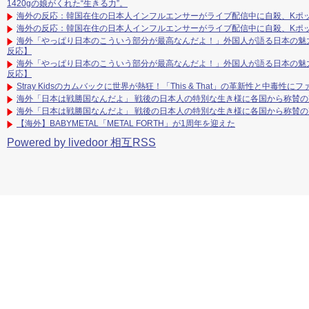
1420gの娘がくれた“生きる力”。
海外の反応：韓国在住の日本人インフルエンサーがライブ配信中に自殺、Kポ
海外の反応：韓国在住の日本人インフルエンサーがライブ配信中に自殺、Kポ
海外「やっぱり日本のこういう部分が最高なんだよ！」外国人が語る日本の魅
反応】
海外「やっぱり日本のこういう部分が最高なんだよ！」外国人が語る日本の魅
反応】
Stray Kidsのカムバックに世界が熱狂！「This & That」の革新性と中毒性に
海外「日本は戦勝国なんだよ」 戦後の日本人の特別な生き様に各国から称賛の
海外「日本は戦勝国なんだよ」 戦後の日本人の特別な生き様に各国から称賛の
【海外】BABYMETAL「METAL FORTH」が1周年を迎えた
Powered by livedoor 相互RSS