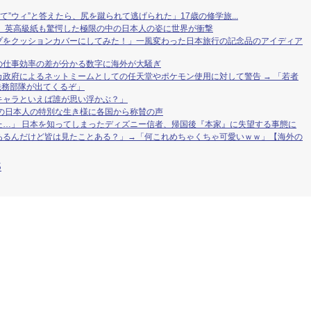
て”ウィ”と答えたら、尻を蹴られて逃げられた」17歳の修学旅...
」 英高級紙も驚愕した極限の中の日本人の姿に世界が衝撃
プをクッションカバーにしてみた！」一風変わった日本旅行の記念品のアイディア
の仕事効率の差が分かる数字に海外が大騒ぎ
政府によるネットミームとしての任天堂やポケモン使用に対して警告 → 「若者
法務部隊が出てくるぞ」
キャラといえば誰が思い浮かぶ？」
の日本人の特別な生き様に各国から称賛の声
た…」 日本を知ってしまったディズニー信者、帰国後『本家』に失望する事態に
あるんだけど皆は見たことある？」→「何これめちゃくちゃ可愛いｗｗ」【海外の
S