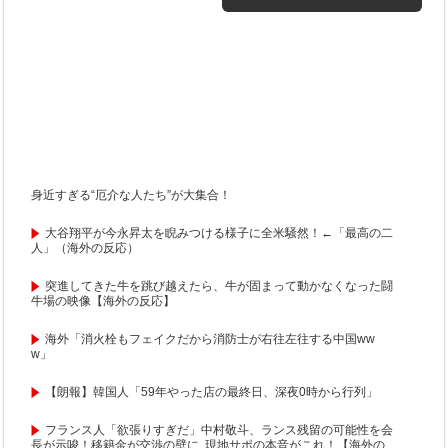
身近すぎる“厄介な人たち”が大集合！
大谷翔平が今永昇太を睨みつける様子に全米騒然！←「最高の二
人」（海外の反応）
突進してきた牛を跳び越えたら、牛が固まって動かなくなった闘
牛場の映像【海外の反応】
海外「消火栓もフェイクだから消防士が右往左往する中国ww
w」
【朗報】韓国人「59年やった店の最終日、深夜0時から行列」
フランス人「欲張りすぎだ」中村敬斗、ランス残留の可能性を会
長が示唆！移籍金が交渉の壁に..現地サポの本音がこれ！【海外の