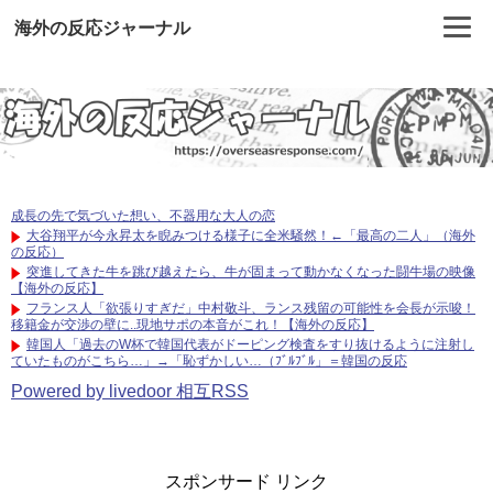
海外の反応ジャーナル
成長の先で気づいた想い、不器用な大人の恋
大谷翔平が今永昇太を睨みつける様子に全米騒然！←「最高の二人」（海外
の反応）
突進してきた牛を跳び越えたら、牛が固まって動かなくなった闘牛場の映像
【海外の反応】
フランス人「欲張りすぎだ」中村敬斗、ランス残留の可能性を会長が示唆！
移籍金が交渉の壁に..現地サポの本音がこれ！【海外の反応】
韓国人「過去のW杯で韓国代表がドーピング検査をすり抜けるように注射し
ていたものがこちら…」→「恥ずかしい…（ﾌﾞﾙﾌﾞﾙ」＝韓国の反応
Powered by livedoor 相互RSS
スポンサード リンク