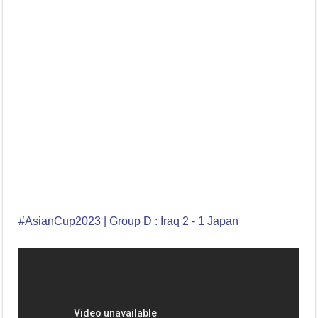
#AsianCup2023 | Group D : Iraq 2 - 1 Japan