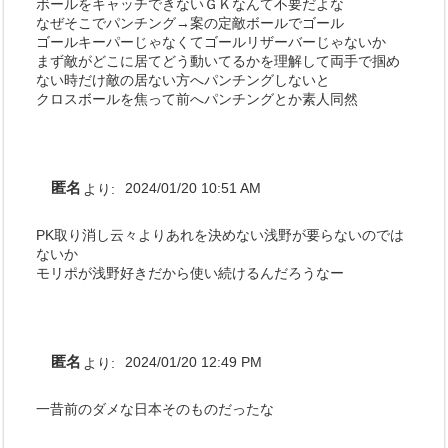
ボールをキャッチできないＧＫなんて不要だよな
なぜそこでパンチング→案の定敵ボールでゴール
ゴールキーパーじゃなくてゴールリザーバーじゃないか
まず敵がどこに居てどう動いてるかを理解して両手で掴め
ない時だけ敵の居ない方へパンチングしないと
クロスボールを焦って前へパンチングとか素人同然
匿名
より:
2024/01/20 10:51 AM
PK取り消し云々よりあれを決めない浅野が要らないのでは
ないか
モリポが浅野好きだから使い続けるんだろうなー
匿名
より:
2024/01/20 12:49 PM
一昔前のダメな日本そのものだったな