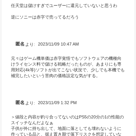
任天堂は儲けすぎでユーザーに還元していないと思うわ
逆にソニーは赤字で売ってるだろう
匿名
より:
2023/11/09 10:47 AM
元々はゲーム機単価は赤字覚悟でもソフトウェアの機種向
けライセンス料で儲ける戦略だったものが、あまりにも専
用対応(4k等)ソフトが出てこない状況で、少しでも本機でも
補完したいという苦肉の価格設定な気がする。
匿名
より:
2023/11/09 1:32 PM
＞値段と内容が釣り合ってないのはPS5の20分の1の性能の
スイッチなんだよなぁ
子供が外に持ち出して、地面に落としても壊れないように
作っている品と、据え置き期で落下リスクを想定していな