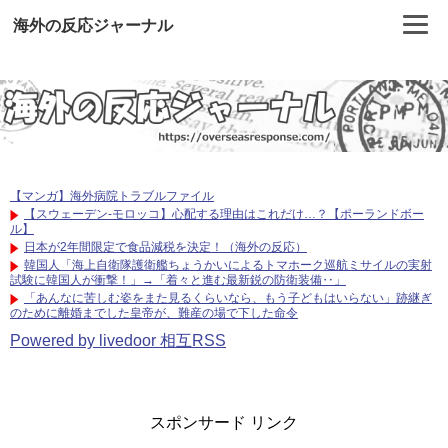
海外の反応ジャーナル
【マンガ】海外病院トラブルファイル
【スウェーデン-モロッコ】心配する理由はこれだけ…？【ポーランドボー
ル】
日本が2年間限定で食品減税を決定！（海外の反応）
韓国人「海上自衛隊護衛艦ちょうかいによるトマホーク巡航ミサイルの実射
試験に韓国人が衝撃！」→「着々と進む最新鋭の防衛装備‥」
「あんなに苦しむ姿をまた見るくらいなら、もう子どもはいらない」跡継ぎ
のために離婚までした皇帝が、難産の場で下した命令
Powered by livedoor 相互RSS
スポンサード リンク