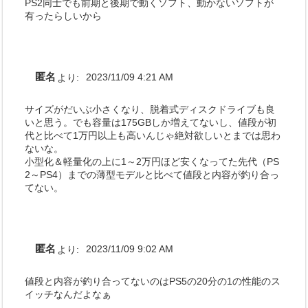
PS2同士でも前期と後期で動くソフト、動かないソフトが
有ったらしいから
匿名
より:
2023/11/09 4:21 AM
サイズがだいぶ小さくなり、脱着式ディスクドライブも良
いと思う。でも容量は175GBしか増えてないし、値段が初
代と比べて1万円以上も高いんじゃ絶対欲しいとまでは思わ
ないな。
小型化＆軽量化の上に1～2万円ほど安くなってた先代（PS
2～PS4）までの薄型モデルと比べて値段と内容が釣り合っ
てない。
匿名
より:
2023/11/09 9:02 AM
値段と内容が釣り合ってないのはPS5の20分の1の性能のス
イッチなんだよなぁ