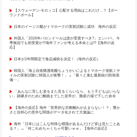
【スウェーデン-モロッコ】心配する理由はこれだけ…？【ポー
ランドボール】
日本のイージス艦がトマホークの実射試験に成功 海外の反応
外国人「2026年バロンドールは誰が受賞すべき?」エンバペ、今
季無冠でも初受賞か!?海外ファンが考える本命とは!?【海外の反
応】
日本が2年間限定で食品減税を決定！（海外の反応）
韓国人「海上自衛隊護衛艦ちょうかいによるトマホーク巡航ミサ
イルの実射試験に韓国人が衝撃！」→「着々と進む最新鋭の防衛装
備‥」
「あんなに苦しむ姿をまた見るくらいなら、もう子どもはいらな
い」跡継ぎのために離婚までした皇帝が、難産の場で下した命令
【海外の反応】海外「世界的な宗教離れが止まらない！？」豊か
さと信仰心の意外な関係がデータ化されて大激論に
海外「日本にはこんな特殊な標識があるんだけど皆は見たことあ
る？」→「何これめちゃくちゃ可愛いｗｗ」【海外の反応】