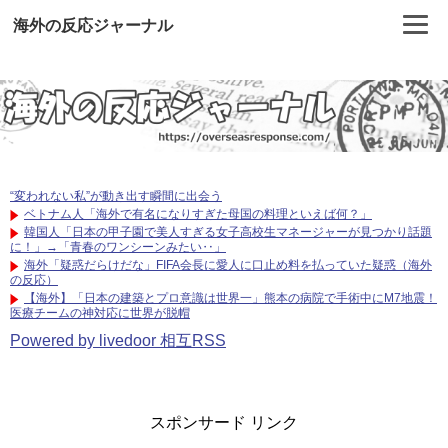
海外の反応ジャーナル
“変われない私”が動き出す瞬間に出会う
ベトナム人「海外で有名になりすぎた母国の料理といえば何？」
韓国人「日本の甲子園で美人すぎる女子高校生マネージャーが見つかり話題
に！」→「青春のワンシーンみたい‥」
海外「疑惑だらけだな」FIFA会長に愛人に口止め料を払っていた疑惑（海外
の反応）
【海外】「日本の建築とプロ意識は世界一」熊本の病院で手術中にM7地震！
医療チームの神対応に世界が脱帽
Powered by livedoor 相互RSS
スポンサード リンク