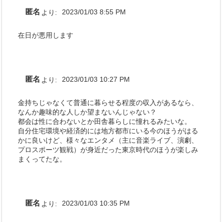
匿名
より:
2023/01/03 8:55 PM
在日が悪用します
匿名
より:
2023/01/03 10:27 PM
金持ちじゃなくて普通に暮らせる程度の収入があるなら、
なんか趣味的な人しか望まないんじゃない？
都会は性に合わないとか田舎暮らしに憧れるみたいな。
自分住宅環境や経済的には地方都市にいる今のほうがはる
かに良いけど、様々なエンタメ（主に音楽ライブ、演劇、
プロスポーツ観戦）が身近だった東京時代のほうが楽しみ
まくってたな。
匿名
より:
2023/01/03 10:35 PM