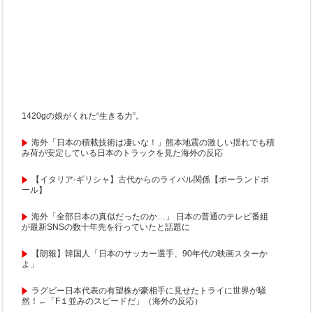
1420gの娘がくれた“生きる力”。
海外「日本の積載技術は凄いな！」熊本地震の激しい揺れでも積
み荷が安定している日本のトラックを見た海外の反応
【イタリア-ギリシャ】古代からのライバル関係【ポーランドボ
ール】
海外「全部日本の真似だったのか…」 日本の普通のテレビ番組
が最新SNSの数十年先を行っていたと話題に
【朗報】韓国人「日本のサッカー選手、90年代の映画スターか
よ」
ラグビー日本代表の有望株が豪相手に見せたトライに世界が騒
然！←「F１並みのスピードだ」（海外の反応）