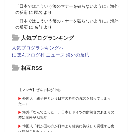
「日本ではこういう箸のマナーを破らないように」海外
の反応
に
匿名
より
「日本ではこういう箸のマナーを破らないように」海外
の反応
に
名前
より
人気ブログランキング
人気ブログランキングへ
にほんブログ村 ニュース 海外の反応
相互RSS
【マンガ】ぜんぶ私が中心
外国人「親子丼という日本の料理の直訳を知ってしまっ
た…」
海外「なんてこった！」日本とドイツの病院食のあまりの
差に海外が大騒ぎ
韓国人「我が国の方が日本より確実に美味しく調理する食
べ物がこちら・・・」