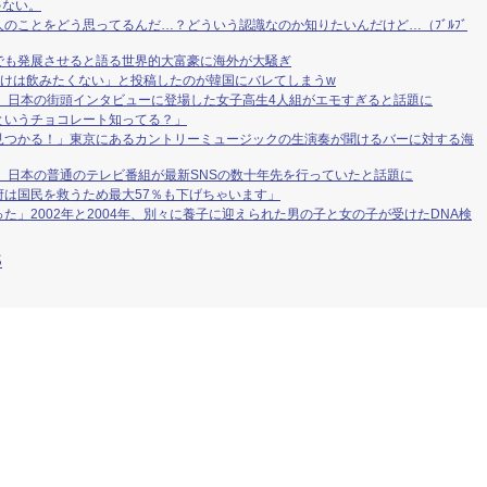
ゃない。
のことをどう思ってるんだ…？どういう認識なのか知りたいんだけど…（ﾌﾞﾙﾌﾞ
でも発展させると語る世界的大富豪に海外が大騒ぎ
だけは飲みたくない」と投稿したのが韓国にバレてしまうw
 日本の街頭インタビューに登場した女子高生4人組がエモすぎると話題に
というチョコレート知ってる？」
見つかる！」東京にあるカントリーミュージックの生演奏が聞けるバーに対する海
 日本の普通のテレビ番組が最新SNSの数十年先を行っていたと話題に
は国民を救うため最大57％も下げちゃいます」
た」2002年と2004年、別々に養子に迎えられた男の子と女の子が受けたDNA検
S