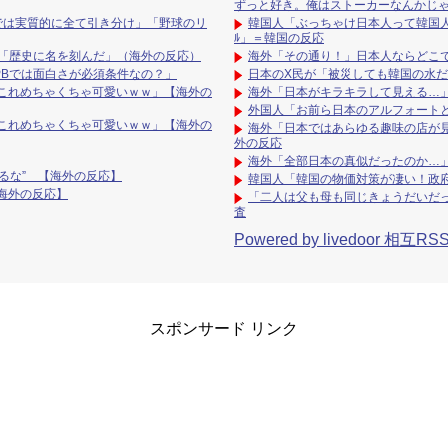
ずっと好き。俺はストーカーなんかじ
では実質的に全て引き分け」「野球のリ
韓国人「ぶっちゃけ日本人って韓国人
ﾙ」＝韓国の反応
←「歴史に名を刻んだ」（海外の反応）
海外「その通り！」日本人ならどこ
PBでは面白さが必須条件なの？」
日本のX民が「被災しても韓国の水
これめちゃくちゃ可愛いｗｗ」【海外の
海外「日本がキラキラして見える…」
外国人「お前ら日本のアルフォート
これめちゃくちゃ可愛いｗｗ」【海外の
海外「日本ではあらゆる趣味の店が
外の反応
海外「全部日本の真似だったのか…」
てるな” 【海外の反応】
韓国人「韓国の物価対策が凄い！政府
海外の反応】
「二人は父も母も同じきょうだいだっ
査
Powered by livedoor 相互RS
スポンサード リンク