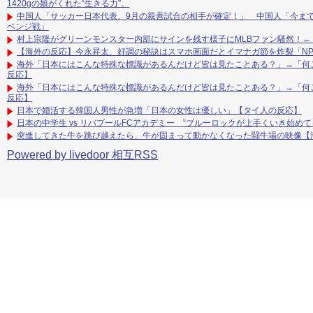
1420gの娘がくれた“生きる力”。
中国人「サッカー日本代表、9月の親善試合の相手が確定！」 中国人「今ま
ベンジ戦」
村上宗隆がグリーンモンスター内部にサインを残す様子にMLBファン騒然！
【海外の反応】今永昇太、好調の秘訣はスマホ画面だとイマナガ節を炸裂「N
海外「日本にはこんな特殊な標識があるんだけど皆は見たことある？」→「何
反応】
海外「日本にはこんな特殊な標識があるんだけど皆は見たことある？」→「何
反応】
日本で婚活する韓国人男性が急増「日本の女性は優しい」【タイ人の反応】
日本の中学生 vs リバプールFCアカデミー “ブルーロックが上手くいき始め
突進してきた牛を跳び越えたら、牛が固まって動かなくなった闘牛場の映像【
Powered by livedoor 相互RSS