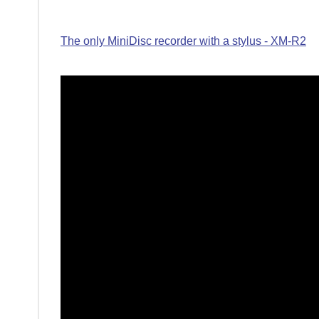
The only MiniDisc recorder with a stylus - XM-R2