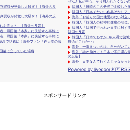
ぜんぶ私が中心、そう思われたくない
審判買収が発覚し大騒ぎ！【海外の反
韓国人「日韓のこの分野で比較した
韓国人「日本でヤバい作品ばかりア
審判買収が発覚し大騒ぎ！【海外の反
海外「お前らの国に他愛のない対立
韓国人「韓国人の精神的健康の順位、
ら、どっちを選ぶ？ 【海外の反応】
韓国人「韓国で行われた日本に対する
信者、帰国後『本家』に失望する事態に
韓国の反応
信者、帰国後『本家』に失望する事態に
韓国人「日本でわずか1年未満で築
懸念で話題に！海外ファン「任天堂の法
技術がこれか‥」
海外「一番きついのは、自分がいて
帰国後に立っていた場所
海外「誰か助けて！日本で不思議な
の反応】
海外「日本なんて行くんじゃなかっ
Powered by livedoor 相互RS
スポンサード リンク