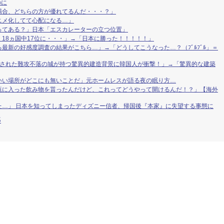
のに
場合、どちらの方が優れてるんだ・・・？」
ニメ化してて心配になる…」
ってある？」日本「エスカレーターの立つ位置」
18ヵ国中17位に・・・」→「日本に勝った！！！！！」
最新の好感度調査の結果がこちら…」→「どうしてこうなった…？（ﾌﾞﾙﾌﾞﾙ」＝
城された難攻不落の城が持つ驚異的建造背景に韓国人が衝撃！」→「驚異的な建築
いい場所がどこにも無いことだ」元ホームレスが語る夜の眠り方…
瓶に入った飲み物を貰ったんだけど、これってどうやって開けるんだ！？」【海外
た…」 日本を知ってしまったディズニー信者、帰国後『本家』に失望する事態に
S