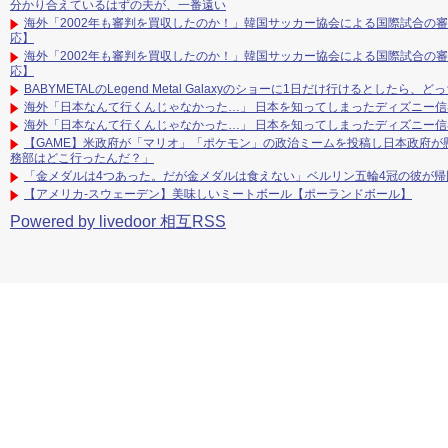
分かり合えているはずの夫が、一番遠い
海外「2002年も審判を買収したのか！」韓国サッカー協会による国際試合の
応】
海外「2002年も審判を買収したのか！」韓国サッカー協会による国際試合の
応】
BABYMETALのLegend Metal Galaxyのショーに1日だけ行けるとした
海外「日本なんて行くんじゃなかった…」 日本を知ってしまったディズニー
海外「日本なんて行くんじゃなかった…」 日本を知ってしまったディズニー
【GAME】米政府が「マリオ」「ポケモン」の政治ミームを投稿し日本政府が
務部はどこ行ったんだ？」
「金メダルは4つあった。だが金メダルは食えない」ベルリン五輪4冠の彼が
【アメリカ-スウェーデン】美味しいミートボール【ポーランドボール】
Powered by livedoor 相互RSS