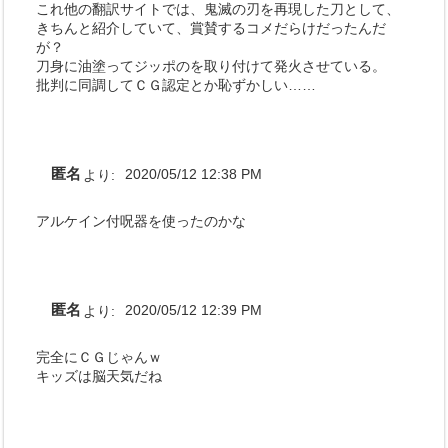
これ他の翻訳サイトでは、鬼滅の刃を再現した刀として、
きちんと紹介していて、賞賛するコメだらけだったんだ
が？
刀身に油塗ってジッポのを取り付けて発火させている。
批判に同調してＣＧ認定とか恥ずかしい……
匿名
より:
2020/05/12 12:38 PM
アルケイン付呪器を使ったのかな
匿名
より:
2020/05/12 12:39 PM
完全にＣＧじゃんｗ
キッズは脳天気だね