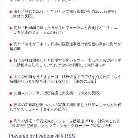
海外「時代の流れ」少年ジャンプ発行部数が初の100万部割れ
（海外の反応）
海外「Redditで避けた方が良いフォーラムと言えばどこ？」←
「日本関連のフォーラムの殆ど」
海外「さすが日本！」日本の医療従事者の倫理観の高さに海外が
超感動
韓国が独自開発したと自慢する甘いトマト、実はそこら辺のトマ
トに砂糖水を注入していただけなのが判明して大問題にw
わさびの塊をそのまま一口、鉄板焼きの店で頭を抱えた男「もう
時間の匂いまで嗅ぎ分けられるだろ」【海外の反応】
お粗末ロシア軍、機密会議で大失態！（海外の反応）
日本の新宿駅が怖いネコの写真で鳩対策した結果→ちゃんと理解
してて笑うｗｗｗ【タイ人の反応】
海外の反応：千賀滉大がメジャー自己最速161キロ計測するなど
2戦連続完璧救援、メッツファンからクローザー待望論も続出
Powered by livedoor 相互RSS