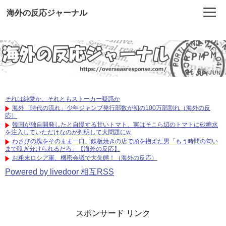
海外の反応ジャーナル
それは純愛か、それともストーカー疑惑か
海外「時代の流れ」少年ジャンプ発行部数が初の100万部割れ（海外の反
応）
韓国が独自開発したと自慢する甘いトマト、実はそこら辺のトマトに砂糖水
を注入していただけなのが判明して大問題にw
わさびの塊をそのまま一口、鉄板焼きの店で頭を抱えた男「もう時間の匂い
まで嗅ぎ分けられるだろ」【海外の反応】
お粗末ロシア軍、機密会議で大失態！（海外の反応）
Powered by livedoor 相互RSS
スポンサード リンク