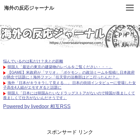
海外の反応ジャーナル
悩んでいるのは私だけ？夫との距離
韓国人「最近の東京の建築物のレベルをご覧ください・・・」
【GAME】米政府が「マリオ」「ポケモン」の政治ミームを投稿し日本政府
が懸念で話題に！海外ファン「任天堂の法務部はどこ行ったんだ？」
海外「日本がキラキラして見える…」 日本の街頭インタビューに登場した女
子高生4人組がエモすぎると話題に
韓国人「日本には韓国みたいなドラッグストアがないので韓国が羨ましくて
羨ましくて仕方がないんだそうです」
Powered by livedoor 相互RSS
スポンサード リンク