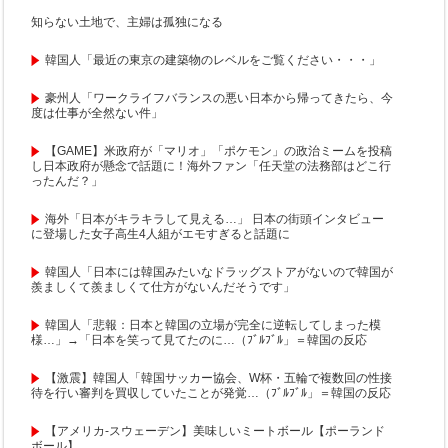
知らない土地で、主婦は孤独になる
韓国人「最近の東京の建築物のレベルをご覧ください・・・」
豪州人「ワークライフバランスの悪い日本から帰ってきたら、今
度は仕事が全然ない件」
【GAME】米政府が「マリオ」「ポケモン」の政治ミームを投稿
し日本政府が懸念で話題に！海外ファン「任天堂の法務部はどこ行
ったんだ？」
海外「日本がキラキラして見える…」 日本の街頭インタビュー
に登場した女子高生4人組がエモすぎると話題に
韓国人「日本には韓国みたいなドラッグストアがないので韓国が
羨ましくて羨ましくて仕方がないんだそうです」
韓国人「悲報：日本と韓国の立場が完全に逆転してしまった模
様…」→「日本を笑って見てたのに…（ﾌﾞﾙﾌﾞﾙ」＝韓国の反応
【激震】韓国人「韓国サッカー協会、W杯・五輪で複数回の性接
待を行い審判を買収していたことが発覚…（ﾌﾞﾙﾌﾞﾙ」＝韓国の反応
【アメリカ-スウェーデン】美味しいミートボール【ポーランド
ボール】