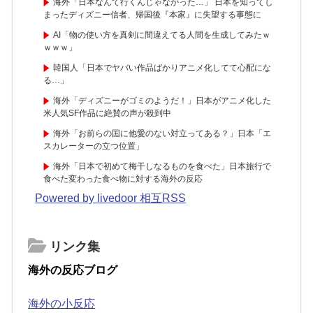
海外「日本なんて行くんじゃなかった…」 日本を知ってし
まったディズニー信者、帰国後『本家』に失望する事態に
AI「物の使い方を真剣に間違えてる人間を生成してみたｗ
ｗｗｗ」
韓国人「日本でヤバい作品ばかりアニメ化してて心配にな
る…」
海外「ディズニーがゴミのようだ！」日本がアニメ化した
米人気SF作品に絶賛の声が殺到中
海外「お前らの国に他愛のない対立ってある？」日本「エ
スカレーターの立つ位置」
海外「日本で初めて梅干しなるものを食べた」日本旅行で
食べた変わった食べ物に対する海外の反応
Powered by livedoor 相互RSS
リンク集
海外の反応ブログ
海外の小反応