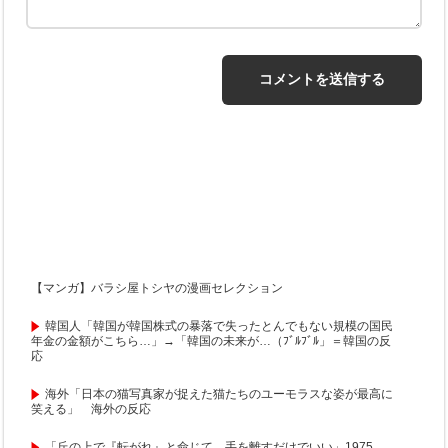
【マンガ】バラシ屋トシヤの漫画セレクション
韓国人「韓国が韓国株式の暴落で失ったとんでもない規模の国民
年金の金額がこちら…」→「韓国の未来が…（ﾌﾞﾙﾌﾞﾙ」＝韓国の反
応
海外「日本の猫写真家が捉えた猫たちのユーモラスな姿が最高に
笑える」 海外の反応
「丘の上で『転がれ』と命じて、手を離すだけでいい」1975