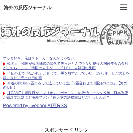
海外の反応ジャーナル
ずっと好き。俺はストーカーなんかじゃない。
韓国人「韓国が韓国株式の暴落で失ったとんでもない規模の国民年金の金額
がこちら…」→「韓国の未来が…（ﾌﾞﾙﾌﾞﾙ」＝韓国の反応
「丘の上で『転がれ』と命じて、手を離すだけでいい」1975年、ただの石を
箱に入れて売った男の話
車道の側溝を2匹そろって這っていく魚「2匹合わせて1匹分のバカ」【海外
の反応】
【GAME】米政府が「マリオ」「ポケモン」の政治ミームを投稿し日本政府
が懸念で話題に！海外ファン「任天堂の法務部はどこ行ったんだ？」
Powered by livedoor 相互RSS
スポンサード リンク