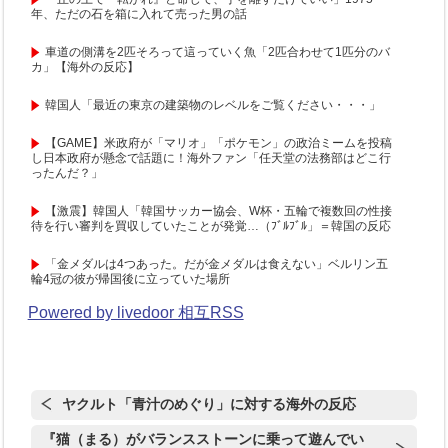
年、ただの石を箱に入れて売った男の話
車道の側溝を2匹そろって這っていく魚「2匹合わせて1匹分のバ
カ」【海外の反応】
韓国人「最近の東京の建築物のレベルをご覧ください・・・」
【GAME】米政府が「マリオ」「ポケモン」の政治ミームを投稿
し日本政府が懸念で話題に！海外ファン「任天堂の法務部はどこ行
ったんだ？」
【激震】韓国人「韓国サッカー協会、W杯・五輪で複数回の性接
待を行い審判を買収していたことが発覚…（ﾌﾞﾙﾌﾞﾙ」＝韓国の反応
「金メダルは4つあった。だが金メダルは食えない」ベルリン五
輪4冠の彼が帰国後に立っていた場所
Powered by livedoor 相互RSS
ヤクルト「青汁のめぐり」に対する海外の反応
『猫（まる）がバランスストーンに乗って遊んでい