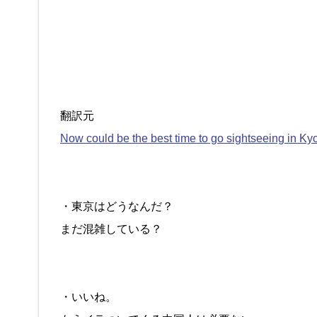
翻訳元
Now could be the best time to go sightseeing in Kyo
・東京はどうなんだ？
まだ混雑している？
・いいね。