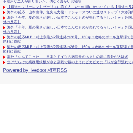
不器用な二人が辿り着いた、切なく温かい恋物語
【葬送のフリーレン】ゼーリエに跪く人、いつの間にかいなくなる【海外の反
海外の反応 山本由伸、無失点力投！ドジャースついに連敗ストップ！大谷翔
海外「今年、夏の暑さが厳しい日本でこんなものが売れてるらしい！ｗ」外国
外の反応】
海外「今年、夏の暑さが厳しい日本でこんなものが売れてるらしい！ｗ」外国
外の反応】
海外の反応MLB：村上宗隆が2戦連発の26号、160キロ攻略のポール直撃弾
勝利に貢献
海外の反応MLB：村上宗隆が2戦連発の26号、160キロ攻略のポール直撃弾
勝利に貢献
海外「なんてこった！」日本とドイツの病院食のあまりの差に海外が大騒ぎ
焦げだらけの業務用鉄板が水と蒸気で鏡のようにピカピカに「味が全部流れて
Powered by livedoor 相互RSS