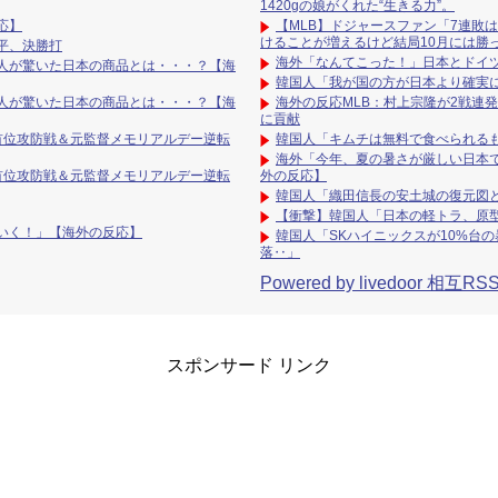
1420gの娘がくれた“生きる力”。
応】
【MLB】ドジャースファン「7連敗は
けることが増えるけど結局10月には勝
平、決勝打
海外「なんてこった！」日本とドイ
人が驚いた日本の商品とは・・・？【海
韓国人「我が国の方が日本より確実
人が驚いた日本の商品とは・・・？【海
海外の反応MLB：村上宗隆が2戦連
に貢献
で首位攻防戦＆元監督メモリアルデー逆転
韓国人「キムチは無料で食べられる
海外「今年、夏の暑さが厳しい日本
で首位攻防戦＆元監督メモリアルデー逆転
外の反応】
韓国人「織田信長の安土城の復元図
【衝撃】韓国人「日本の軽トラ、原
いく！」【海外の反応】
韓国人「SKハイニックスが10%台
落‥」
Powered by livedoor 相互RS
スポンサード リンク