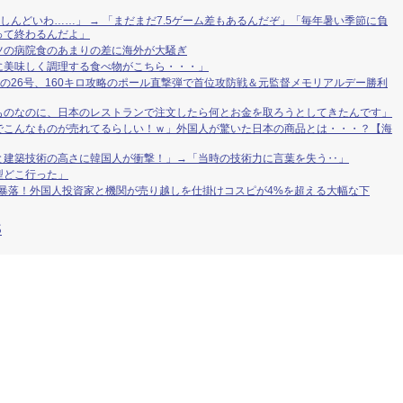
しんどいわ……」 → 「まだまだ7.5ゲーム差もあるんだぞ」「毎年暑い季節に負
って終わるんだよ」
ツの病院食のあまりの差に海外が大騒ぎ
に美味しく調理する食べ物がこちら・・・」
発の26号、160キロ攻略のポール直撃弾で首位攻防戦＆元監督メモリアルデー勝利
ものなのに、日本のレストランで注文したら何とお金を取ろうとしてきたんです」
でこんなものが売れてるらしい！ｗ」外国人が驚いた日本の商品とは・・・？【海
と建築技術の高さに韓国人が衝撃！」→「当時の技術力に言葉を失う‥」
型どこ行った」
の暴落！外国人投資家と機関が売り越しを仕掛けコスピが4%を超える大幅な下
S