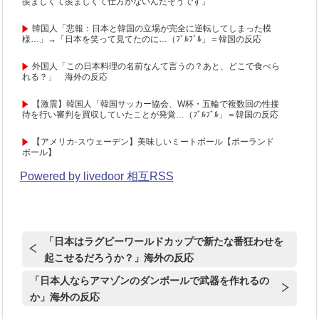
羨ましくて羨ましくて仕方がないんだそうです」
韓国人「悲報：日本と韓国の立場が完全に逆転してしまった模
様…」→「日本を笑って見てたのに…（ﾌﾞﾙﾌﾞﾙ」＝韓国の反応
外国人「この日本料理の名前なんて言うの？あと、どこで食べら
れる？」 海外の反応
【激震】韓国人「韓国サッカー協会、W杯・五輪で複数回の性接
待を行い審判を買収していたことが発覚…（ﾌﾞﾙﾌﾞﾙ」＝韓国の反応
【アメリカ-スウェーデン】美味しいミートボール【ポーランド
ボール】
Powered by livedoor 相互RSS
「日本はラグビーワールドカップで新たな番狂わせを
起こせるだろうか？」海外の反応
「日本人ならアマゾンのダンボールで武器を作れるの
か」海外の反応