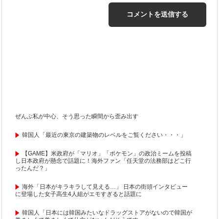
ぜんぶ私が中心、そう思った瞬間から歪み出す
韓国人「最近の東京の建築物のレベルをご覧ください・・・」
【GAME】米政府が「マリオ」「ポケモン」の政治ミームを投稿
し日本政府が懸念で話題に！海外ファン「任天堂の法務部はどこ行
ったんだ？」
海外「日本がキラキラして見える…」 日本の街頭インタビュー
に登場した女子高生4人組がエモすぎると話題に
韓国人「日本には韓国みたいなドラッグストアがないので韓国が