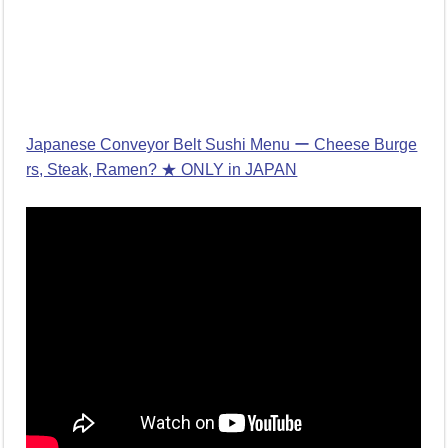
Japanese Conveyor Belt Sushi Menu ー Cheese Burge
rs, Steak, Ramen? ★ ONLY in JAPAN