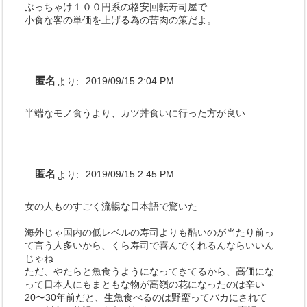
ぶっちゃけ１００円系の格安回転寿司屋で
小食な客の単価を上げる為の苦肉の策だよ。
匿名
より:
2019/09/15 2:04 PM
半端なモノ食うより、カツ丼食いに行った方が良い
匿名
より:
2019/09/15 2:45 PM
女の人ものすごく流暢な日本語で驚いた
海外じゃ国内の低レベルの寿司よりも酷いのが当たり前っ
て言う人多いから、くら寿司で喜んでくれるんならいいん
じゃね
ただ、やたらと魚食うようになってきてるから、高価にな
って日本人にもまともな物が高嶺の花になったのは辛い
20〜30年前だと、生魚食べるのは野蛮ってバカにされて