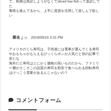
て、刺身は英訳しようがなくてsliced low fishって直訳して
た
養殖も進んでるから、上手に資源を活用して楽しんで欲し
い
匿名
より:
2019/09/15 3:31 PM
アメリカのくら寿司は、子供達には電車が運んでくる寿司
やおもちゃがもらえるびっくらポンが人気だと別の記事で
見たな
海外だと寿司はとにかく価格の高いものだから、ファミリ
ー層がそこそこの品質の寿司を割安で食べられる回転寿司
はけっこう需要があるんじゃないの？
コメントフォーム