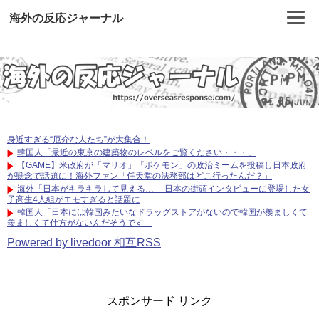
海外の反応ジャーナル
身近すぎる“厄介な人たち”が大集合！
韓国人「最近の東京の建築物のレベルをご覧ください・・・」
【GAME】米政府が「マリオ」「ポケモン」の政治ミームを投稿し日本政府
が懸念で話題に！海外ファン「任天堂の法務部はどこ行ったんだ？」
海外「日本がキラキラして見える…」 日本の街頭インタビューに登場した女
子高生4人組がエモすぎると話題に
韓国人「日本には韓国みたいなドラッグストアがないので韓国が羨ましくて
羨ましくて仕方がないんだそうです」
Powered by livedoor 相互RSS
スポンサード リンク