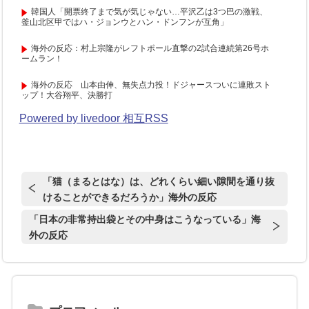
韓国人「開票終了まで気が気じゃない…平沢乙は3つ巴の激戦、
釜山北区甲ではハ・ジョンウとハン・ドンフンが互角」
海外の反応：村上宗隆がレフトポール直撃の2試合連続第26号ホ
ームラン！
海外の反応 山本由伸、無失点力投！ドジャースついに連敗スト
ップ！大谷翔平、決勝打
Powered by livedoor 相互RSS
「猫（まるとはな）は、どれくらい細い隙間を通り抜
けることができるだろうか」海外の反応
「日本の非常持出袋とその中身はこうなっている」海
外の反応