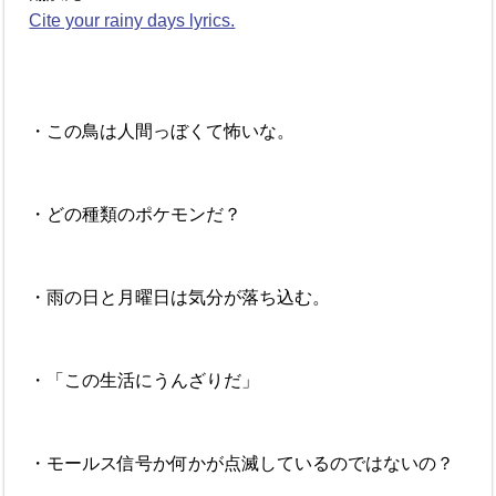
Cite your rainy days lyrics.
・この鳥は人間っぼくて怖いな。
・どの種類のポケモンだ？
・雨の日と月曜日は気分が落ち込む。
・「この生活にうんざりだ」
・モールス信号か何かが点滅しているのではないの？