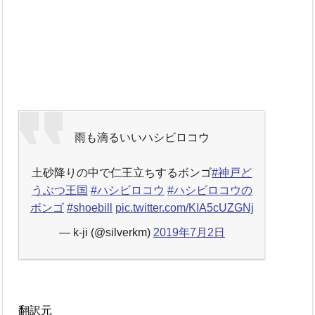
雨も滴るいいハシビロコウ
土砂降りの中で仁王立ちするボンゴ
#神戸ど
うぶつ王国
#ハシビロコウ
#ハシビロコウの
ボンゴ
#shoebill
pic.twitter.com/KIA5cUZGNj
— k-ji (@silverkm)
2019年7月2日
翻訳元