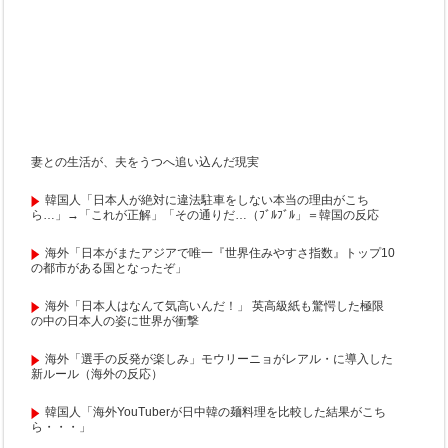
妻との生活が、夫をうつへ追い込んだ現実
韓国人「日本人が絶対に違法駐車をしない本当の理由がこち
ら…」→「これが正解」「その通りだ…（ﾌﾞﾙﾌﾞﾙ」＝韓国の反応
海外「日本がまたアジアで唯一『世界住みやすさ指数』トップ10
の都市がある国となったぞ」
海外「日本人はなんて気高いんだ！」 英高級紙も驚愕した極限
の中の日本人の姿に世界が衝撃
海外「選手の反発が楽しみ」モウリーニョがレアル・に導入した
新ルール（海外の反応）
韓国人「海外YouTuberが日中韓の麺料理を比較した結果がこち
ら・・・」