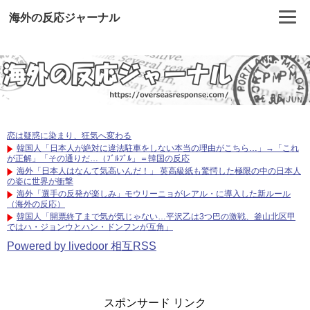
海外の反応ジャーナル
恋は疑惑に染まり、狂気へ変わる
韓国人「日本人が絶対に違法駐車をしない本当の理由がこちら…」→「これ
が正解」「その通りだ…（ﾌﾞﾙﾌﾞﾙ」＝韓国の反応
海外「日本人はなんて気高いんだ！」 英高級紙も驚愕した極限の中の日本人
の姿に世界が衝撃
海外「選手の反発が楽しみ」モウリーニョがレアル・に導入した新ルール
（海外の反応）
韓国人「開票終了まで気が気じゃない…平沢乙は3つ巴の激戦、釜山北区甲
ではハ・ジョンウとハン・ドンフンが互角」
Powered by livedoor 相互RSS
スポンサード リンク