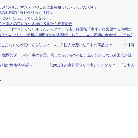
く
が大好きなのに、サムスンのことは全然知らないらしいんです」
夏の風物詩に海外がびっくり仰天
を比較したらどっちが上なの？」
の日本人の特別な生き様に各国から称賛の声
た…」 日本を知ってしまったディズニー信者、帰国後『本家』に失望する事態に
たとんでもない規模の国民年金の金額がこちら…」→「韓国の未来が…（ﾌﾞﾙﾌﾞ
でこんなものが売れてるらしい！ｗ」外国人が驚いた日本の商品とは・・・？【海
」 世界的ブームの日本の食品、買ってみたものの使い道が分からない外国人が続
判に“性接待”報道・・・」→「2002年の審判買収が事実だったのか？」「日本人
S