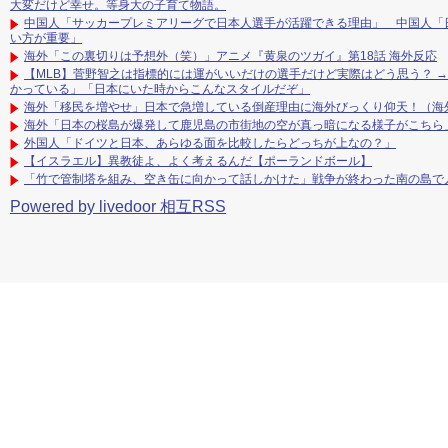
大変だけど幸せ。等身大の子育て物語。
中国人「サッカープレミアリーグで日本人選手が活躍できる理由」 中国人「
い方が重要」
海外「この裏切りは予想外（笑）」アニメ『黄泉のツガイ』第18話 海外反応
【MLB】菅野智之は指標的には運がいいだけの選手だけど実際はどう思う？ 
かっている」「日本にいた時からこんなスタイルだぞ」
海外「移民を増やせ」日本で急増している倒産理由に海外びっくり仰天！（海
海外「日本の桜島が爆発して鹿児島の市街地の空が真っ暗になる様子がこちら
外国人「ドイツと日本、あらゆる面を比較したらどっちが上なの？」
【イスラエル】異教徒よ、よく考えるんだ【ポーランドボール】
「竹で管制塔を組み、空き缶に向かって話しかけた」戦争が終わった南の島で人
Powered by livedoor 相互RSS