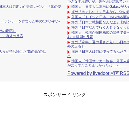
小さなすれ違いが、夫を追い詰めてい
日本人は判断力が最高レベル」「体の使
韓国人「日本人は本当にGalaxy
海外「羨ましい！」日本ならではの
外国人「ドイツと日本、あらゆる面
→ 「ランナーを背負った時の投球が神が
海外「日本は戦勝国なんだよ」 戦後
海外「日本なんて行くんじゃなかっ
外の反応）
韓国人「韓国が韓国株式の暴落で失っ
」 海外の反応
ﾙ」＝韓国の反応
海外「今年、夏の暑さが厳しい日本
外の反応】
々が待ち続けた”鉄の鳥”の話
海外「日本人は何に使ってるんだ？
出
韓国人「韓国サッカー協会、外国人審
が言ってたこと正しかったね・・・...
Powered by livedoor 相互RS
スポンサード リンク