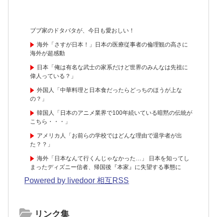
ブブ家のドタバタが、今日も愛おしい！
海外「さすが日本！」日本の医療従事者の倫理観の高さに
海外が超感動
日本「俺は有名な武士の家系だけど世界のみんなは先祖に
偉人っている？」
外国人「中華料理と日本食だったらどっちのほうが上な
の？」
韓国人「日本のアニメ業界で100年続いている暗黙の伝統が
こちら・・・」
アメリカ人「お前らの学校ではどんな理由で退学者が出
た？？」
海外「日本なんて行くんじゃなかった…」 日本を知ってし
まったディズニー信者、帰国後『本家』に失望する事態に
Powered by livedoor 相互RSS
リンク集