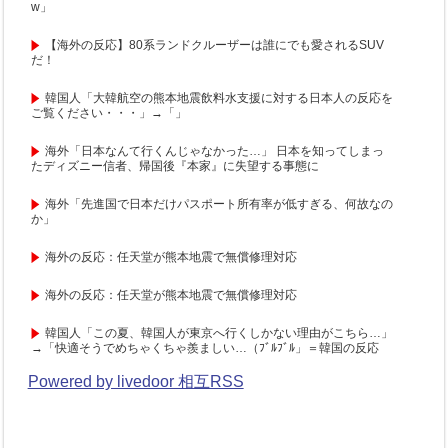
w」
【海外の反応】80系ランドクルーザーは誰にでも愛されるSUV
だ！
韓国人「大韓航空の熊本地震飲料水支援に対する日本人の反応を
ご覧ください・・・」→「」
海外「日本なんて行くんじゃなかった…」 日本を知ってしまっ
たディズニー信者、帰国後『本家』に失望する事態に
海外「先進国で日本だけパスポート所有率が低すぎる、何故なの
か」
海外の反応：任天堂が熊本地震で無償修理対応
海外の反応：任天堂が熊本地震で無償修理対応
韓国人「この夏、韓国人が東京へ行くしかない理由がこちら…」
→「快適そうでめちゃくちゃ羨ましい…（ﾌﾞﾙﾌﾞﾙ」＝韓国の反応
Powered by livedoor 相互RSS