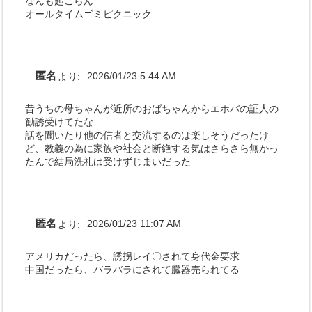
なんも起こらん
オールタイムゴミピクニック
匿名
より:
2026/01/23 5:44 AM
昔うちの母ちゃんが近所のおばちゃんからエホバの証人の
勧誘受けてたな
話を聞いたり他の信者と交流するのは楽しそうだったけ
ど、教義の為に家族や社会と断絶する気はさらさら無かっ
たんで結局洗礼は受けずじまいだった
匿名
より:
2026/01/23 11:07 AM
アメリカだったら、誘拐レイ〇されて身代金要求
中国だったら、バラバラにされて臓器売られてる