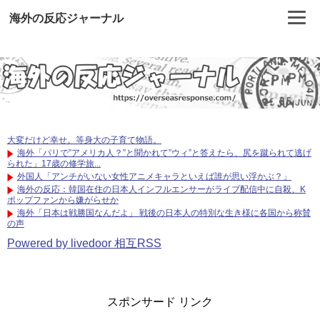
海外の反応ジャーナル
大変だけど幸せ。等身大の子育て物語。
海外「パリで”アメリカ人？”と聞かれて”ウィ”と答えたら、尻を蹴られて逃げ
られた」17歳の修学旅...
外国人「アンチがいない女性アニメキャラといえば誰が思い浮かぶ？」
海外の反応：韓国在住の日本人インフルエンサーがライブ配信中に自殺、K
ポップファンから嫌がらせか
海外「日本は戦勝国なんだよ」 戦後の日本人の特別な生き様に各国から称賛
の声
Powered by livedoor 相互RSS
スポンサード リンク