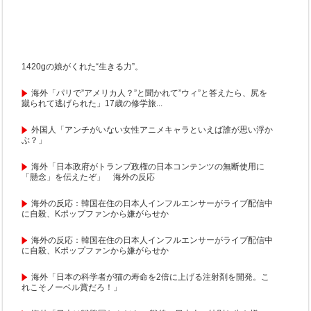
1420gの娘がくれた“生きる力”。
海外「パリで”アメリカ人？”と聞かれて”ウィ”と答えたら、尻を
蹴られて逃げられた」17歳の修学旅...
外国人「アンチがいない女性アニメキャラといえば誰が思い浮か
ぶ？」
海外「日本政府がトランプ政権の日本コンテンツの無断使用に
「懸念」を伝えたぞ」 海外の反応
海外の反応：韓国在住の日本人インフルエンサーがライブ配信中
に自殺、Kポップファンから嫌がらせか
海外の反応：韓国在住の日本人インフルエンサーがライブ配信中
に自殺、Kポップファンから嫌がらせか
海外「日本の科学者が猫の寿命を2倍に上げる注射剤を開発。こ
れこそノーベル賞だろ！」