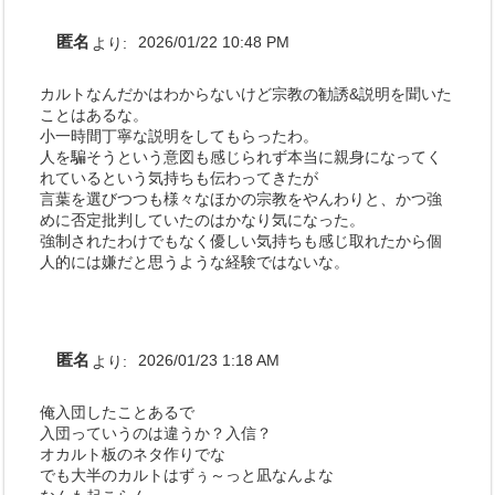
匿名
より:
2026/01/22 10:48 PM
カルトなんだかはわからないけど宗教の勧誘&説明を聞いた
ことはあるな。
小一時間丁寧な説明をしてもらったわ。
人を騙そうという意図も感じられず本当に親身になってく
れているという気持ちも伝わってきたが
言葉を選びつつも様々なほかの宗教をやんわりと、かつ強
めに否定批判していたのはかなり気になった。
強制されたわけでもなく優しい気持ちも感じ取れたから個
人的には嫌だと思うような経験ではないな。
匿名
より:
2026/01/23 1:18 AM
俺入団したことあるで
入団っていうのは違うか？入信？
オカルト板のネタ作りでな
でも大半のカルトはずぅ～っと凪なんよな