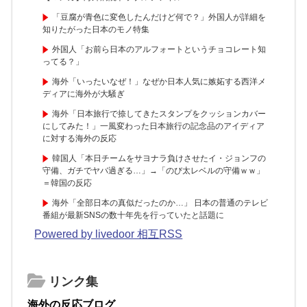
「豆腐が青色に変色したんだけど何で？」外国人が詳細を
知りたがった日本のモノ特集
外国人「お前ら日本のアルフォートというチョコレート知
ってる？」
海外「いったいなぜ！」なぜか日本人気に嫉妬する西洋メ
ディアに海外が大騒ぎ
海外「日本旅行で捺してきたスタンプをクッションカバー
にしてみた！」一風変わった日本旅行の記念品のアイディア
に対する海外の反応
韓国人「本日チームをサヨナラ負けさせたイ・ジョンフの
守備、ガチでヤバ過ぎる…」→「のび太レベルの守備ｗｗ」
＝韓国の反応
海外「全部日本の真似だったのか…」 日本の普通のテレビ
番組が最新SNSの数十年先を行っていたと話題に
Powered by livedoor 相互RSS
リンク集
海外の反応ブログ