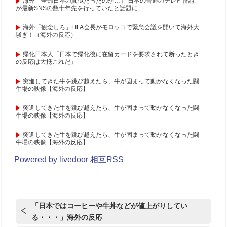
海外「全部日本の真似だったのか…」 日本の普通のテレビ番組
が最新SNSの数十年先を行っていたと話題に
海外「観念しろ」FIFA会長がモロッコで緊急会議を開いて海外大
騒ぎ！（海外の反応）
帰化日本人「日本で帰化後に在留カードを要求されて断ったとき
の反応は大抵これだ」
突進してきた牛を跳び越えたら、牛が固まって動かなくなった闘
牛場の映像【海外の反応】
突進してきた牛を跳び越えたら、牛が固まって動かなくなった闘
牛場の映像【海外の反応】
突進してきた牛を跳び越えたら、牛が固まって動かなくなった闘
牛場の映像【海外の反応】
Powered by livedoor 相互RSS
「日本ではコーヒーや牛丼などが値上がりしてい
る・・・」海外の反応