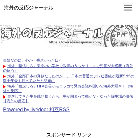
海外の反応ジャーナル
夫婦なのに、心が一番遠かった日々
海外「賠償しろ」東京の小学校で教師のうっかりミスで児童が大怪我（海外
の反応）
海外「全部日本の真似だったのか…」 日本の普通のテレビ番組が最新SNSの
数十年先を行っていたと話題に
海外「観念しろ」FIFA会長がモロッコで緊急会議を開いて海外大騒ぎ！（海
外の反応）
突進してきた牛を跳び越えたら、牛が固まって動かなくなった闘牛場の映像
【海外の反応】
Powered by livedoor 相互RSS
スポンサード リンク