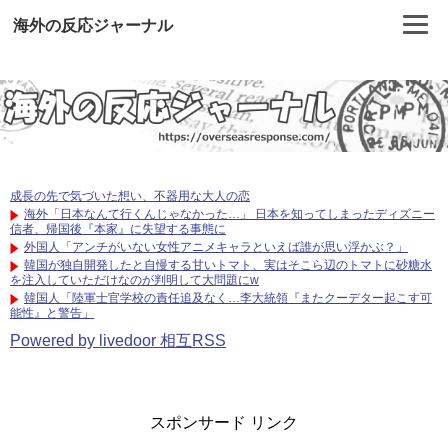
海外の反応ジャーナル
成長の先で気づいた想い、不器用な大人の恋
海外「日本なんて行くんじゃなかった…」 日本を知ってしまったディズニー
信者、帰国後『本家』に失望する事態に
外国人「アンチがいない女性アニメキャラといえば誰が思い浮かぶ？」
韓国が独自開発したと自慢する甘いトマト、実はそこら辺のトマトに砂糖水
を注入していただけなのが判明して大問題にw
韓国人「陸軍士官学校の責任追及なく…李大統領『またクーデター起こす可
能性』と警告」
Powered by livedoor 相互RSS
スポンサード リンク