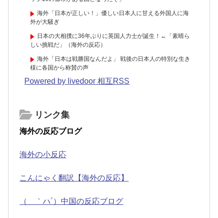
海外「日本が正しい！」優しい日本人に甘える外国人に海
外が大騒ぎ
日本の大相撲に36年ぶりに英国人力士が誕生！←「素晴ら
しい挑戦だ」（海外の反応）
海外「日本は戦勝国なんだよ」 戦後の日本人の特別な生き
様に各国から称賛の声
Powered by livedoor 相互RSS
リンク集
海外の反応ブログ
海外の小反応
こんにゃく翻訳【海外の反応】
（ ｀ハ´）中国の反応ブログ