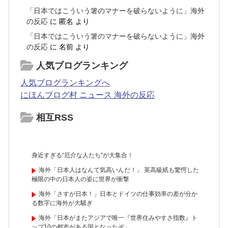
「日本ではこういう箸のマナーを破らないように」海外
の反応
に
匿名
より
「日本ではこういう箸のマナーを破らないように」海外
の反応
に
名前
より
人気ブログランキング
人気ブログランキングへ
にほんブログ村 ニュース 海外の反応
相互RSS
身近すぎる“厄介な人たち”が大集合！
海外「日本人はなんて気高いんだ！」 英高級紙も驚愕した
極限の中の日本人の姿に世界が衝撃
海外「さすが日本！」日本とドイツの仕事効率の差が分か
る数字に海外が大騒ぎ
海外「日本がまたアジアで唯一『世界住みやすさ指数』ト
ップ10の都市がある国となったぞ」