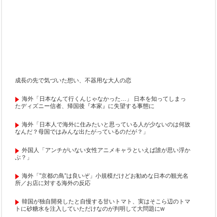
成長の先で気づいた想い、不器用な大人の恋
海外「日本なんて行くんじゃなかった…」 日本を知ってしまっ
たディズニー信者、帰国後『本家』に失望する事態に
海外「日本人で海外に住みたいと思っている人が少ないのは何故
なんだ？母国ではみんな出たがっているのだが？」
外国人「アンチがいない女性アニメキャラといえば誰が思い浮か
ぶ？」
海外「”京都の鳥”は良いぞ」小規模だけどお勧めな日本の観光名
所／お店に対する海外の反応
韓国が独自開発したと自慢する甘いトマト、実はそこら辺のトマ
トに砂糖水を注入していただけなのが判明して大問題にw