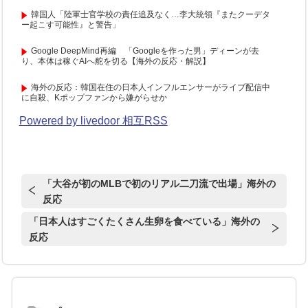
韓国人「陸軍士官学校の責任追及なく…李大統領『またクーデタ
ー起こす可能性』と警告」
Google DeepMind再編 「Googleを作った男」ディーンが去
り、本体は稼ぐAIへ舵を切る【海外の反応・解説】
海外の反応：韓国在住の日本人インフルエンサーがライブ配信中
に自殺、Kポップファンから嫌がらせか
Powered by livedoor 相互RSS
「大谷が初のMLBで初のリアル二刀流で出場」海外の
反応
「日本人はすごくたくさん生卵を食べている」海外の
反応