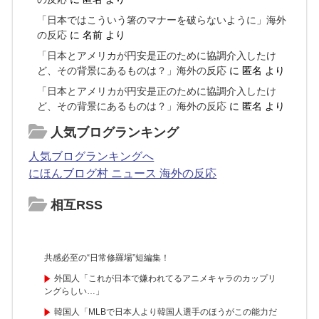
「日本ではこういう箸のマナーを破らないように」海外
の反応
に
名前
より
「日本とアメリカが円安是正のために協調介入したけ
ど、その背景にあるものは？」海外の反応
に
匿名
より
「日本とアメリカが円安是正のために協調介入したけ
ど、その背景にあるものは？」海外の反応
に
匿名
より
人気ブログランキング
人気ブログランキングへ
にほんブログ村 ニュース 海外の反応
相互RSS
共感必至の“日常修羅場”短編集！
外国人「これが日本で嫌われてるアニメキャラのカップリ
ングらしい…」
韓国人「MLBで日本人より韓国人選手のほうがこの能力だ