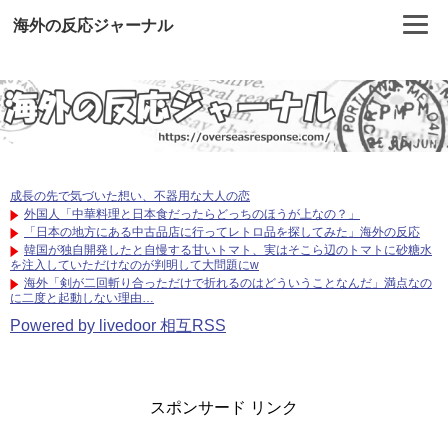
海外の反応ジャーナル
成長の先で気づいた想い、不器用な大人の恋
外国人「中華料理と日本食だったらどっちのほうが上なの？」
「日本の地方にある中古品店に行ってレトロ品を探してみた」海外の反応
韓国が独自開発したと自慢する甘いトマト、実はそこら辺のトマトに砂糖水
を注入していただけなのが判明して大問題にw
海外「剣が二回斬り合っただけで折れるのはどういうことなんだ」満点なの
に二度と起動しない理由…
Powered by livedoor 相互RSS
スポンサード リンク