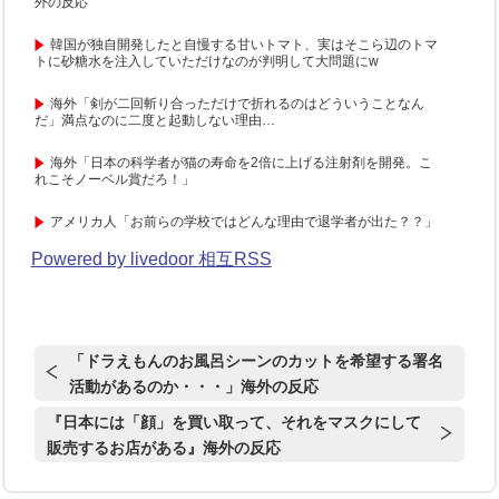
外の反応
韓国が独自開発したと自慢する甘いトマト、実はそこら辺のトマ
トに砂糖水を注入していただけなのが判明して大問題にw
海外「剣が二回斬り合っただけで折れるのはどういうことなん
だ」満点なのに二度と起動しない理由…
海外「日本の科学者が猫の寿命を2倍に上げる注射剤を開発。こ
れこそノーベル賞だろ！」
アメリカ人「お前らの学校ではどんな理由で退学者が出た？？」
Powered by livedoor 相互RSS
「ドラえもんのお風呂シーンのカットを希望する署名
活動があるのか・・・」海外の反応
『日本には「顔」を買い取って、それをマスクにして
販売するお店がある』海外の反応