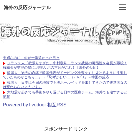
海外の反応ジャーナル
夫婦なのに、心が一番遠かった日々
フランス人「欲張りすぎだ」中村敬斗、ランス残留の可能性を会長が示唆！
移籍金が交渉の壁に..現地サポの本音がこれ！【海外の反応】
韓国人「過去のW杯で韓国代表がドーピング検査をすり抜けるように注射し
ていたものがこちら…」→「恥ずかしい…（ﾌﾞﾙﾌﾞﾙ」＝韓国の反応
韓国人「日本は今回の地震でも段ボールベッドを出してきたので後進国なの
は変わらないようです」
大地震が起きても手術をやり遂げる日本の医療チーム、海外でも凄すぎると
絶賛
Powered by livedoor 相互RSS
スポンサード リンク