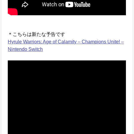
＊こちらは新たな予告です
Hyrule Warriors: Age of Calamity – Champions Unite! –
Nintendo Switch