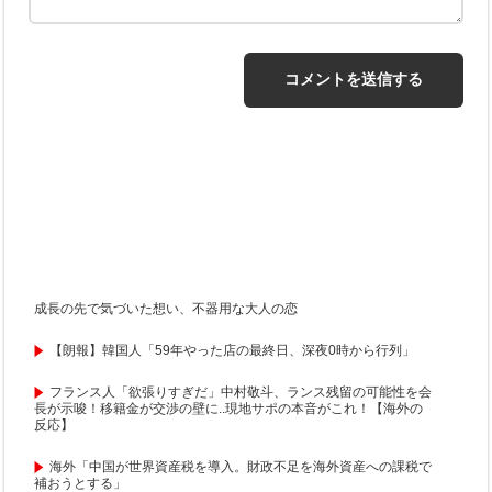
成長の先で気づいた想い、不器用な大人の恋
【朗報】韓国人「59年やった店の最終日、深夜0時から行列」
フランス人「欲張りすぎだ」中村敬斗、ランス残留の可能性を会
長が示唆！移籍金が交渉の壁に..現地サポの本音がこれ！【海外の
反応】
海外「中国が世界資産税を導入。財政不足を海外資産への課税で
補おうとする」