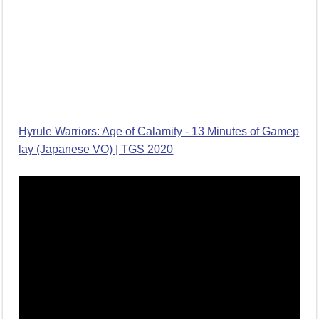
Hyrule Warriors: Age of Calamity - 13 Minutes of Gamep
lay (Japanese VO) | TGS 2020