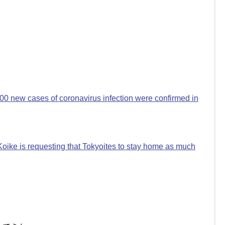
0 new cases of coronavirus infection were confirmed in
Koike is requesting that Tokyoites to stay home as much