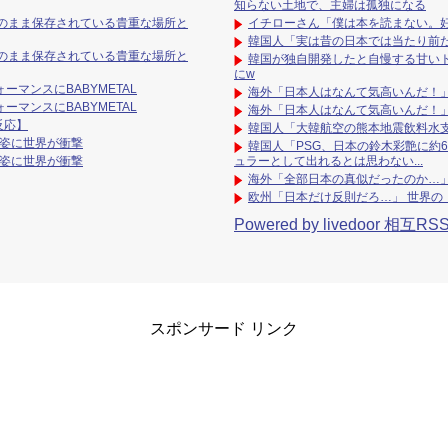
知らない土地で、主婦は孤独になる
のまま保存されている貴重な場所と
イチローさん「僕は本を読まない。
韓国人「実は昔の日本では当たり前
のまま保存されている貴重な場所と
韓国が独自開発したと自慢する甘い
にw
ーマンスにBABYMETAL
海外「日本人はなんて気高いんだ！
ーマンスにBABYMETAL
海外「日本人はなんて気高いんだ！
反応】
韓国人「大韓航空の熊本地震飲料水
の姿に世界が衝撃
韓国人「PSG、日本の鈴木彩艶に約6
の姿に世界が衝撃
ュラーとして出れるとは思わない...
海外「全部日本の真似だったのか…」
欧州「日本だけ反則だろ…」 世界の
Powered by livedoor 相互RS
スポンサード リンク