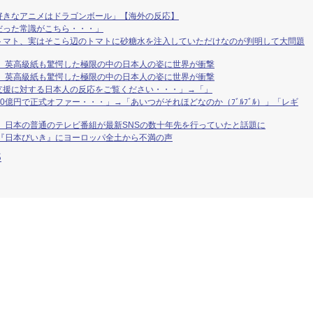
好きなアニメはドラゴンボール」【海外の反応】
だった常識がこちら・・・」
トマト、実はそこら辺のトマトに砂糖水を注入していただけなのが判明して大問題
」 英高級紙も驚愕した極限の中の日本人の姿に世界が衝撃
」 英高級紙も驚愕した極限の中の日本人の姿に世界が衝撃
支援に対する日本人の反応をご覧ください・・・」→「」
0億円で正式オファー・・・」→「あいつがそれほどなのか（ﾌﾞﾙﾌﾞﾙ）」「レギ
 日本の普通のテレビ番組が最新SNSの数十年先を行っていたと話題に
『日本びいき』にヨーロッパ全土から不満の声
S