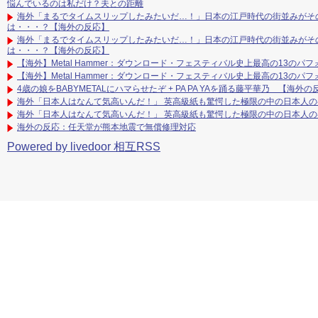
悩んでいるのは私だけ？夫との距離
海外「まるでタイムスリップしたみたいだ…！」日本の江戸時代の街並みがそ
は・・・？【海外の反応】
海外「まるでタイムスリップしたみたいだ…！」日本の江戸時代の街並みがそ
は・・・？【海外の反応】
【海外】Metal Hammer：ダウンロード・フェスティバル史上最高の13のパフォ
【海外】Metal Hammer：ダウンロード・フェスティバル史上最高の13のパフォ
4歳の娘をBABYMETALにハマらせたぞ + PA PA YAを踊る藤平華乃 【海外の
海外「日本人はなんて気高いんだ！」 英高級紙も驚愕した極限の中の日本人
海外「日本人はなんて気高いんだ！」 英高級紙も驚愕した極限の中の日本人
海外の反応：任天堂が熊本地震で無償修理対応
Powered by livedoor 相互RSS