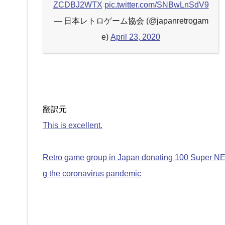
ZCDBJ2WTX
pic.twitter.com/SNBwLnSdV9
— 日本レトロゲーム協会 (@japanretrogam
e)
April 23, 2020
翻訳元
This is excellent.
Retro game group in Japan donating 100 Super NES s
g the coronavirus pandemic