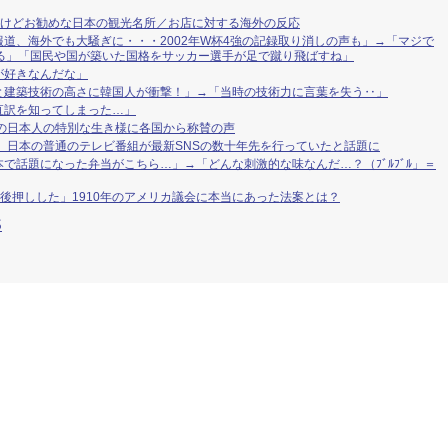
だけどお勧めな日本の観光名所／お店に対する海外の反応
道、海外でも大騒ぎに・・・2002年W杯4強の記録取り消しの声も」→「マジで
ある」「国民や国が築いた国格をサッカー選手が足で蹴り飛ばすね」
が好きなんだな」
と建築技術の高さに韓国人が衝撃！」→「当時の技術力に言葉を失う‥」
直訳を知ってしまった…」
の日本人の特別な生き様に各国から称賛の声
 日本の普通のテレビ番組が最新SNSの数十年先を行っていたと話題に
で話題になった弁当がこちら…」→「どんな刺激的な味なんだ…？（ﾌﾞﾙﾌﾞﾙ」＝
で後押しした」1910年のアメリカ議会に本当にあった法案とは？
S