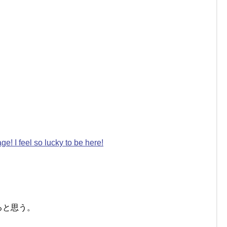
e! I feel so lucky to be here!
ると思う。