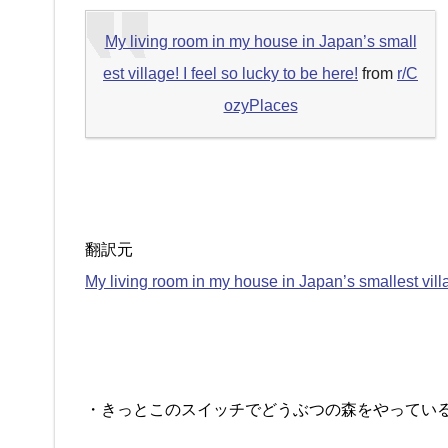
My living room in my house in Japan’s small
est village! I feel so lucky to be here!
from
r/C
ozyPlaces
翻訳元
My living room in my house in Japan’s smallest villag
・きっとこのスイッチでどうぶつの森をやってい