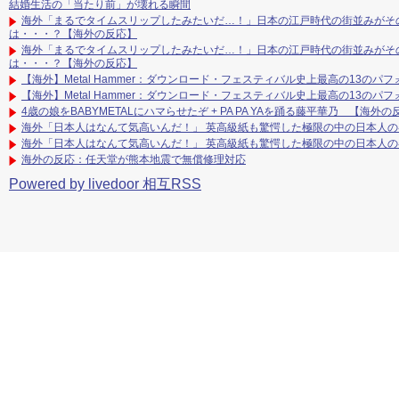
結婚生活の「当たり前」が壊れる瞬間
海外「まるでタイムスリップしたみたいだ…！」日本の江戸時代の街並みがそ
は・・・？【海外の反応】
海外「まるでタイムスリップしたみたいだ…！」日本の江戸時代の街並みがそ
は・・・？【海外の反応】
【海外】Metal Hammer：ダウンロード・フェスティバル史上最高の13のパフォ
【海外】Metal Hammer：ダウンロード・フェスティバル史上最高の13のパフォ
4歳の娘をBABYMETALにハマらせたぞ + PA PA YAを踊る藤平華乃 【海外の
海外「日本人はなんて気高いんだ！」 英高級紙も驚愕した極限の中の日本人
海外「日本人はなんて気高いんだ！」 英高級紙も驚愕した極限の中の日本人
海外の反応：任天堂が熊本地震で無償修理対応
Powered by livedoor 相互RSS