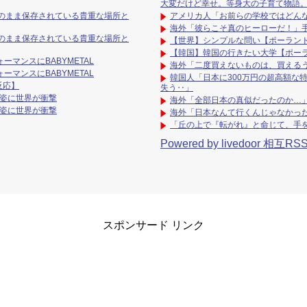
大変だけど幸せ。等身大の子育て物語
のまま保存されている貴重な場所と
アメリカ人「お前らの学校ではどん
海外「彼らこそ真のヒーローだ！」
のまま保存されている貴重な場所と
【世界】シンプルな問い【ポーラン
【韓国】韓国の行きたい大学【ポー
ーマンスにBABYMETAL
海外「二度買えないものは、買える
ーマンスにBABYMETAL
韓国人「日本に300万円の超高額な
反応】
失う‥」
の姿に世界が衝撃
海外「全部日本の真似だったのか…」
の姿に世界が衝撃
海外「日本なんて行くんじゃなかっ
「丘の上で『転がれ』と命じて、手を
Powered by livedoor 相互RS
スポンサード リンク