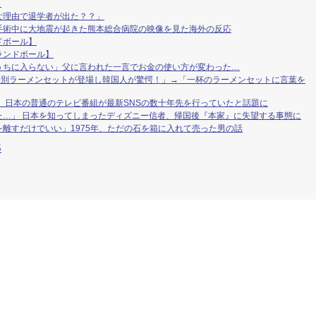
。
な理由で退学者が出た？？」
手術中に大地震が起きた熊本総合病院の映像を見た海外の反応
ドボール】
ランドボール】
うちに入らない」父に言われた一言でお金の使い方が変わった…
特別ラーメンセットが登場し韓国人が驚愕！」→「一杯のラーメンセットに言葉を
 日本の普通のテレビ番組が最新SNSの数十年先を行っていたと話題に
た…」 日本を知ってしまったディズニー信者、帰国後『本家』に失望する事態に
離すだけでいい」1975年、ただの石を箱に入れて売った男の話
S